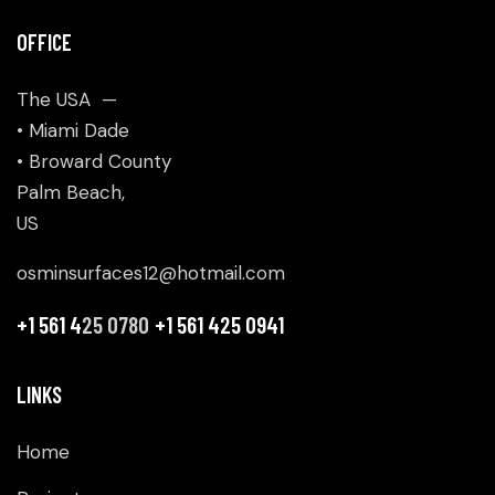
OFFICE
The USA —
• Miami Dade
• Broward County
Palm Beach,
US
osminsurfaces12@hotmail.com
+1 561 4
25 0780
+1 561 425 0941
LINKS
Home