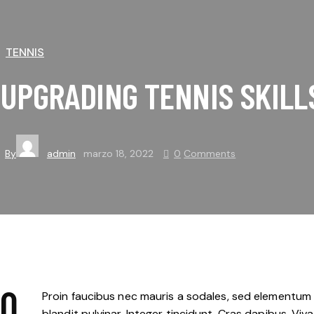
TENNIS
UPGRADING TENNIS SKILL
By
admin
marzo 18, 2022
0
Comments
Q
Proin faucibus nec mauris a sodales, sed elementum m
blandit pulvinar. Integer tincidunt. Cras dapibus. Vi