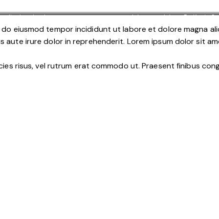
t clita kasd gubergren, no sea sanctus est labore et dolore. By
Kevin Sm
d do eiusmod tempor incididunt ut labore et dolore magna ali
 aute irure dolor in reprehenderit. Lorem ipsum dolor sit ame
ricies risus, vel rutrum erat commodo ut. Praesent finibus co