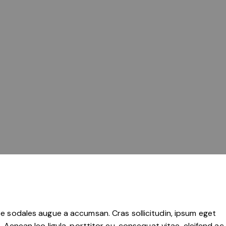
ce sodales augue a accumsan. Cras sollicitudin, ipsum eget
Aenean leo ligula, porttitor eu, consequat vitae, eleifend ac,