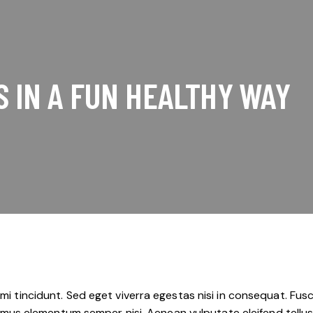
S IN A FUN HEALTHY WAY
i tincidunt. Sed eget viverra egestas nisi in consequat. Fus
vamus elementum semper nisi. Aenean vulputate eleifend tellus. 