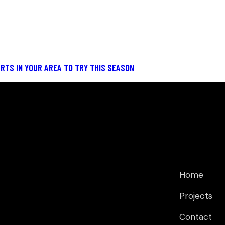
RTS IN YOUR AREA TO TRY THIS SEASON
OFFICE
LINKS
The USA —
Home
• Miami Dade
Projects
• Broward County
Palm Beach,
Contact