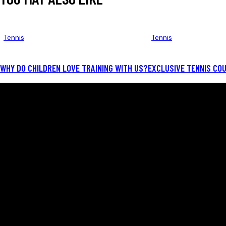
Tennis
Tennis
WHY DO CHILDREN LOVE TRAINING WITH US?
EXCLUSIVE TENNIS COU
HELLO, WE ARE RACQUET
We are specializes in quality tennis court
Resurfacing, repair and maintenance. Our
agreement to provide our clients with services
of the highest quality at affordable prices is