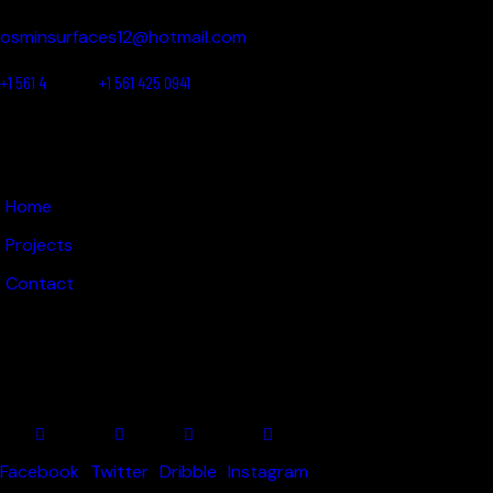
osminsurfaces12@hotmail.com
+1 561 4
25 0780
+1 561 425 0941
LINKS
Home
Projects
Contact
GET IN TOUCH
Facebook
Twitter
Dribble
Instagram