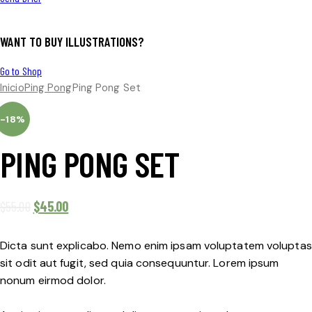
WANT TO BUY ILLUSTRATIONS?
Go to Shop
Inicio
Ping Pong
Ping Pong Set
-18%
PING PONG SET
$
55.00
$
45.00
Dicta sunt explicabo. Nemo enim ipsam voluptatem voluptas
sit odit aut fugit, sed quia consequuntur. Lorem ipsum
nonum eirmod dolor.