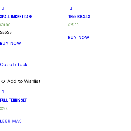
SMALL RACKET CASE
TENNIS BALLS
$
19.00
$
25.00
BUY NOW
Valorado en
5.00
BUY NOW
de 5
Out of stock
Add to Wishlist
FULL TENNIS SET
$
256.00
LEER MÁS