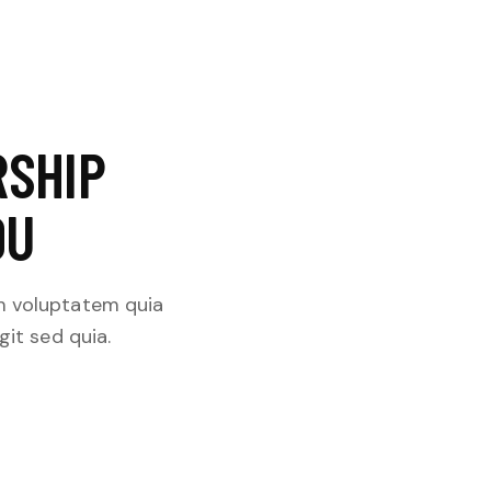
RSHIP
OU
m voluptatem quia
git sed quia.