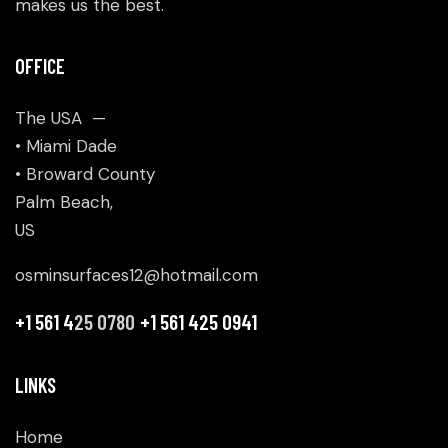
makes us the best.
OFFICE
The USA —
• Miami Dade
• Broward County
Palm Beach,
US
osminsurfaces12@hotmail.com
+1 561 4
25 0780
+1 561 425 0941
LINKS
Home