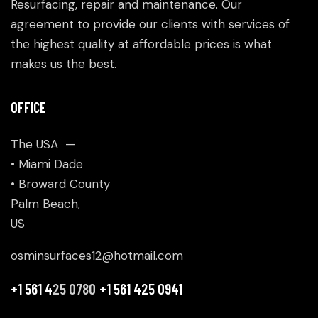
Resurfacing, repair and maintenance. Our
agreement to provide our clients with services of
the highest quality at affordable prices is what
makes us the best.
OFFICE
The USA —
• Miami Dade
• Broward County
Palm Beach,
US
osminsurfaces12@hotmail.com
+1 561 4
25 0780
+1 561 425 0941